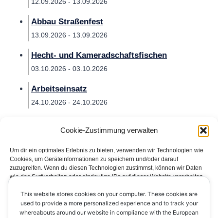
12.09.2026 - 13.09.2026
Abbau Straßenfest
13.09.2026 - 13.09.2026
Hecht- und Kameradschaftsfischen
03.10.2026 - 03.10.2026
Arbeitseinsatz
24.10.2026 - 24.10.2026
Cookie-Zustimmung verwalten
Um dir ein optimales Erlebnis zu bieten, verwenden wir Technologien wie
Cookies, um Geräteinformationen zu speichern und/oder darauf
zuzugreifen. Wenn du diesen Technologien zustimmst, können wir Daten
wie das Surfverhalten oder eindeutige IDs auf dieser Website verarbeiten.
Wenn du deine Zustimmung nicht erteilst oder zurückziehst, können
This website stores cookies on your computer. These cookies are
bestimmte Merkmale und Funktionen beeinträchtigt werden.
Impressum
Datenschutzerklärung
Kontakt
used to provide a more personalized experience and to track your
whereabouts around our website in compliance with the European