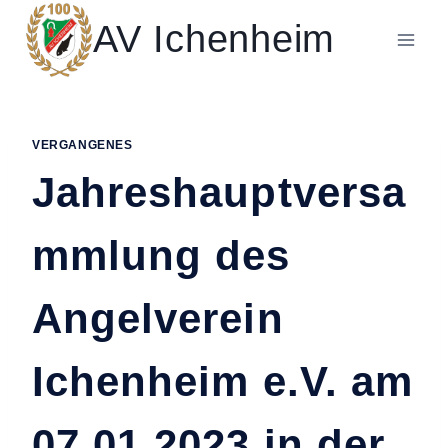
Zum
AV Ichenheim
Inhalt
springen
VERGANGENES
Jahreshauptversa
mmlung des
Angelverein
Ichenheim e.V. am
07.01.2023 in der