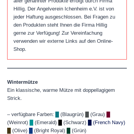
aller genannter Produkte erfolgt durch Firma
Hillig. Der Angelverein Ichenheim e.V. ist von
jeder Haftung ausgeschlossen. Bei Fragen zu
den Produkten steht Ihnen die Firma Hillig
gerne zur Verfügung! Zur Vereinfachung
verwenden wir externe Links auf den Online-
Shop.
Wintermütze
Ein klassische, warme Mütze mit doppellagigem
Strick.
– verfügbare Farben:
█
(Blaugrün)
█
(Grau)
█
(Weinrot)
█
(Emerald)
█
(Schwarz)
█ (French Navy)
█
(Olive)
█
(Bright Royal)
█
(Grün)