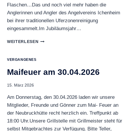
Flaschen…Das und noch viel mehr haben die
Anglerinnen und Angler des Angelvereins Ichenheim
bei ihrer traditionellen Uferzonenreinigung
eingesammelt.Im Jubiläumsjahr…
UFERZONENREINIGUNG
WEITERLESEN
DES
ANGELVEREIN
ICHENHEIM
VERGANGENES
IM
Maifeuer am 30.04.2026
JUBILÄUMSJAHR
–
86
15. März 2026
HELFERINNEN
UND
Am Donnerstag, den 30.04.2026 laden wir unsere
HELFER
Mitglieder, Freunde und Gönner zum Mai- Feuer an
IM
der Neubruckhütte recht herzlich ein. Treffpunkt ab
EINSATZ
18:00 Uhr.Unsere Grillstelle mit Grillmeister steht für
selbst Mitgebrachtes zur Verfügung. Bitte Teller,