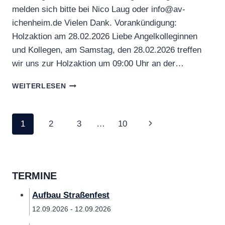
melden sich bitte bei Nico Laug oder info@av-
ichenheim.de Vielen Dank. Vorankündigung:
Holzaktion am 28.02.2026 Liebe Angelkolleginnen
und Kollegen, am Samstag, den 28.02.2026 treffen
wir uns zur Holzaktion um 09:00 Uhr an der…
IG-
WEITERLESEN
FASTNACHT
2026
Seitennavigation
Nächste
1
2
3
…
10
Seite
TERMINE
Aufbau Straßenfest
12.09.2026 - 12.09.2026