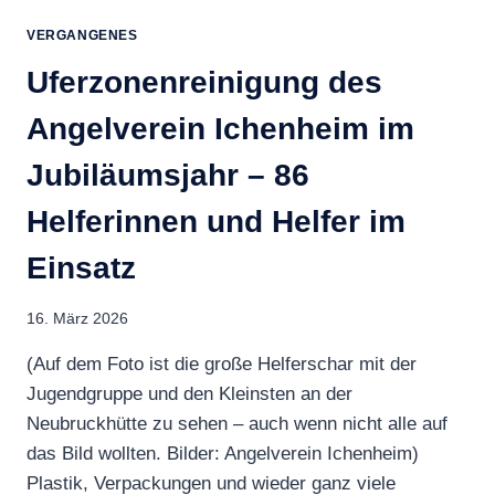
JÄHRIGES
VEREINSJUBILÄUM
VERGANGENES
AM
Uferzonenreinigung des
16.
+
Angelverein Ichenheim im
17.05.2026
Jubiläumsjahr – 86
Helferinnen und Helfer im
Einsatz
16. März 2026
(Auf dem Foto ist die große Helferschar mit der
Jugendgruppe und den Kleinsten an der
Neubruckhütte zu sehen – auch wenn nicht alle auf
das Bild wollten. Bilder: Angelverein Ichenheim)
Plastik, Verpackungen und wieder ganz viele