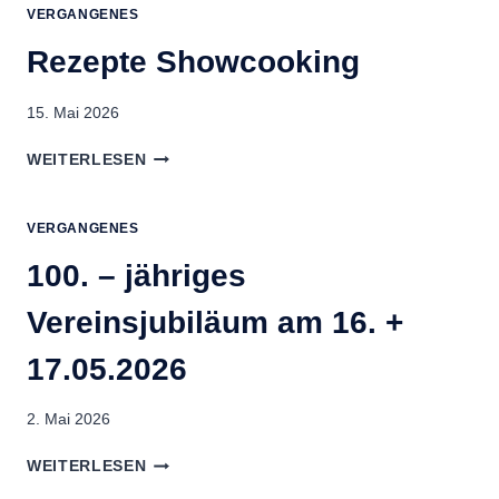
ICHENHEIM
VERGANGENES
E.V.
Rezepte Showcooking
–
WIR
MÖCHTEN
15. Mai 2026
DANKE
SAGEN
REZEPTE
WEITERLESEN
SHOWCOOKING
VERGANGENES
100. – jähriges
Vereinsjubiläum am 16. +
17.05.2026
2. Mai 2026
100.
WEITERLESEN
–