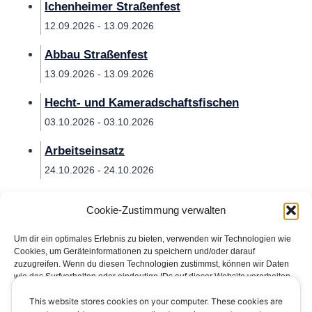
Ichenheimer Straßenfest
12.09.2026 - 13.09.2026
Abbau Straßenfest
13.09.2026 - 13.09.2026
Hecht- und Kameradschaftsfischen
03.10.2026 - 03.10.2026
Arbeitseinsatz
24.10.2026 - 24.10.2026
Cookie-Zustimmung verwalten
Um dir ein optimales Erlebnis zu bieten, verwenden wir Technologien wie
Cookies, um Geräteinformationen zu speichern und/oder darauf
zuzugreifen. Wenn du diesen Technologien zustimmst, können wir Daten
wie das Surfverhalten oder eindeutige IDs auf dieser Website verarbeiten.
Wenn du deine Zustimmung nicht erteilst oder zurückziehst, können
This website stores cookies on your computer. These cookies are
bestimmte Merkmale und Funktionen beeinträchtigt werden.
Impressum
Datenschutzerklärung
Kontakt