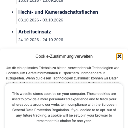
13.09.2026 - 13.09.2026
Hecht- und Kameradschaftsfischen
03.10.2026 - 03.10.2026
Arbeitseinsatz
24.10.2026 - 24.10.2026
Cookie-Zustimmung verwalten
Um dir ein optimales Erlebnis zu bieten, verwenden wir Technologien wie
Cookies, um Geräteinformationen zu speichern und/oder darauf
zuzugreifen. Wenn du diesen Technologien zustimmst, können wir Daten
wie das Surfverhalten oder eindeutige IDs auf dieser Website verarbeiten.
Wenn du deine Zustimmung nicht erteilst oder zurückziehst, können
This website stores cookies on your computer. These cookies are
bestimmte Merkmale und Funktionen beeinträchtigt werden.
Impressum
Datenschutzerklärung
Kontakt
used to provide a more personalized experience and to track your
whereabouts around our website in compliance with the European
Cookie-Richtlinie (EU)
Akzeptieren
General Data Protection Regulation. If you decide to to opt-out of
any future tracking, a cookie will be setup in your browser to
remember this choice for one year.
Ablehnen