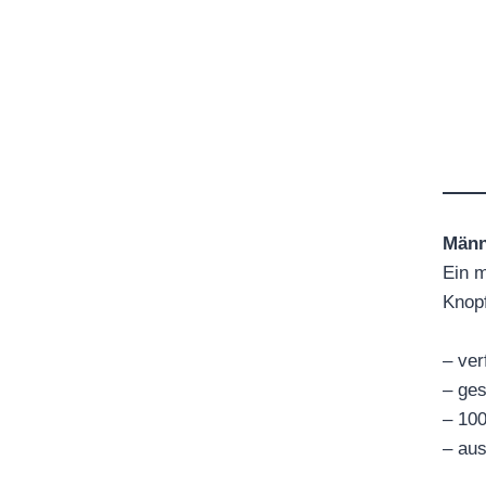
Männ
Ein m
Knopf
– ver
– ges
– 10
– aus