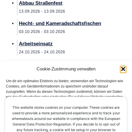
Abbau Straßenfest
13.09.2026 - 13.09.2026
Hecht- und Kameradschaftsfischen
03.10.2026 - 03.10.2026
Arbeitseinsatz
24.10.2026 - 24.10.2026
Cookie-Zustimmung verwalten
Um dir ein optimales Erlebnis zu bieten, verwenden wir Technologien wie
Cookies, um Geräteinformationen zu speichern und/oder darauf
zuzugreifen. Wenn du diesen Technologien zustimmst, können wir Daten
wie das Surfverhalten oder eindeutige IDs auf dieser Website verarbeiten.
Wenn du deine Zustimmung nicht erteilst oder zurückziehst, können
This website stores cookies on your computer. These cookies are
bestimmte Merkmale und Funktionen beeinträchtigt werden.
Impressum
Datenschutzerklärung
Kontakt
used to provide a more personalized experience and to track your
whereabouts around our website in compliance with the European
Cookie-Richtlinie (EU)
Akzeptieren
General Data Protection Regulation. If you decide to to opt-out of
any future tracking, a cookie will be setup in your browser to