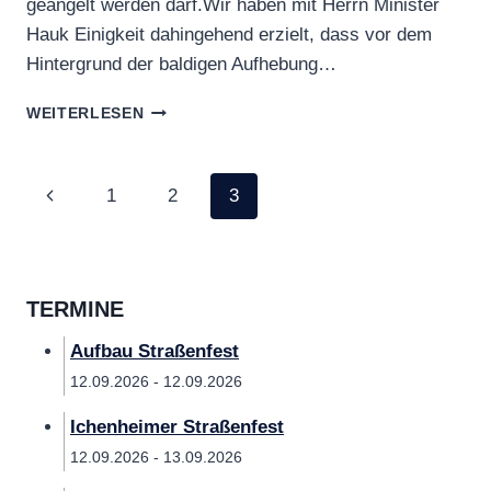
geangelt werden darf.Wir haben mit Herrn Minister
Hauk Einigkeit dahingehend erzielt, dass vor dem
Hintergrund der baldigen Aufhebung…
NACHTANGELN
WEITERLESEN
IN
BADEN-
WÜRTTEMBERG
Seitennavigation
Vorherige
1
2
3
IST
WIEDER
Seite
ERLAUBT
TERMINE
Aufbau Straßenfest
12.09.2026 - 12.09.2026
Ichenheimer Straßenfest
12.09.2026 - 13.09.2026