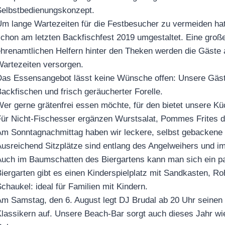
elbstbedienungskonzept.
m lange Wartezeiten für die Festbesucher zu vermeiden ha
chon am letzten Backfischfest 2019 umgestaltet. Eine gro
hrenamtlichen Helfern hinter den Theken werden die Gäste
artezeiten versorgen.
as Essensangebot lässt keine Wünsche offen: Unsere Gäst
ackfischen und frisch geräucherter Forelle.
er gerne grätenfrei essen möchte, für den bietet unsere 
ür Nicht-Fischesser ergänzen Wurstsalat, Pommes Frites d
m Sonntagnachmittag haben wir leckere, selbst gebackene 
usreichend Sitzplätze sind entlang des Angelweihers und im
uch im Baumschatten des Biergartens kann man sich ein p
iergarten gibt es einen Kinderspielplatz mit Sandkasten, R
chaukel: ideal für Familien mit Kindern.
m Samstag, den 6. August legt DJ Brudal ab 20 Uhr seinen 
lassikern auf. Unsere Beach-Bar sorgt auch dieses Jahr wie