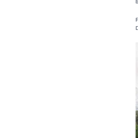
b
P
D