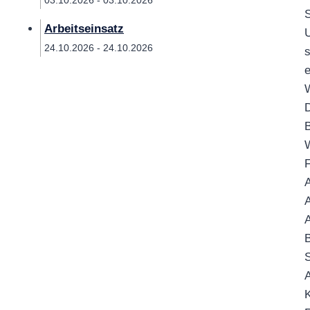
03.10.2026 - 03.10.2026
S
Arbeitseinsatz
U
24.10.2026 - 24.10.2026
s
e
W
D
B
W
F
A
A
A
B
S
A
K