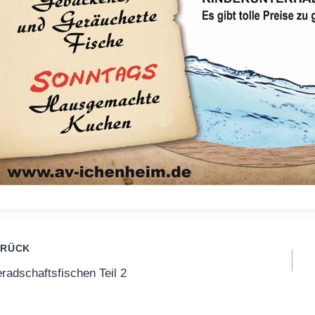
itragsnavigation
URÜCK
adschaftsfischen Teil 2