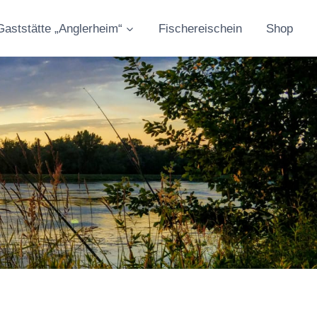
Gaststätte „Anglerheim“
Fischereischein
Shop