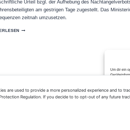
chriftliche Urteil bzgl. der Aufhebung des Nachtangelverbot
hrensbeteiligten am gestrigen Tage zugestellt. Das Ministeriu
equenzen zeitnah umzusetzen.
URTEIL
ERLESEN
ZU
NACHTANGELVERBOT
ZUGESTELLT
Um dir ein o
Geräteinfor
Technologien
dieser Websi
ies are used to provide a more personalized experience and to tr
können best
tection Regulation. If you decide to to opt-out of any future track
Akz
© 2026 AV Ichenheim