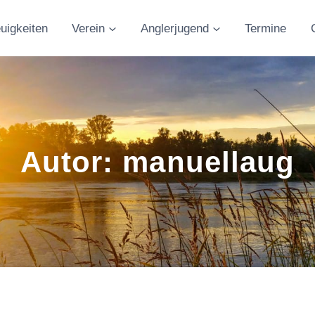
uigkeiten
Verein
Anglerjugend
Termine
Autor: manuellaug