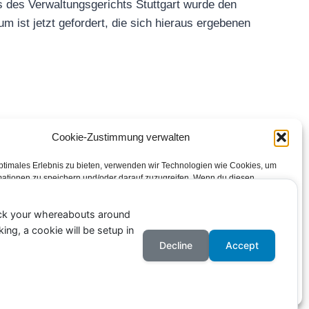
s des Verwaltungsgerichts Stuttgart wurde den
m ist jetzt gefordert, die sich hieraus ergebenen
Cookie-Zustimmung verwalten
ptimales Erlebnis zu bieten, verwenden wir Technologien wie Cookies, um
Impressum
Datenschutzerklärung
Kontakt
mationen zu speichern und/oder darauf zuzugreifen. Wenn du diesen
 zustimmst, können wir Daten wie das Surfverhalten oder eindeutige IDs auf
Cookie-Richtlinie (EU)
te verarbeiten. Wenn du deine Zustimmung nicht erteilst oder zurückziehst,
ack your whereabouts around
immte Merkmale und Funktionen beeinträchtigt werden.
ing, a cookie will be setup in
Decline
Accept
eptieren
Ablehnen
Einstellungen ansehen
Cookie-Richtlinie
Datenschutzerklärung
Impressum