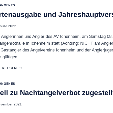
ANGENES
rtenausgabe und Jahreshauptve
anuar 2022
 Anglerinnen und Angler des AV Ichenheim, am Samstag 08.0
angenrothalle in Ichenheim statt (Achtung: NICHT am Anglerh
 Gastangler des Angelvereins Ichenheim und der Anglerjugen
m gültigen…
KARTENAUSGABE
ERLESEN
UND
JAHRESHAUPTVERSAMMLUNG
ANGENES
eil zu Nachtangelverbot zugestell
ovember 2021