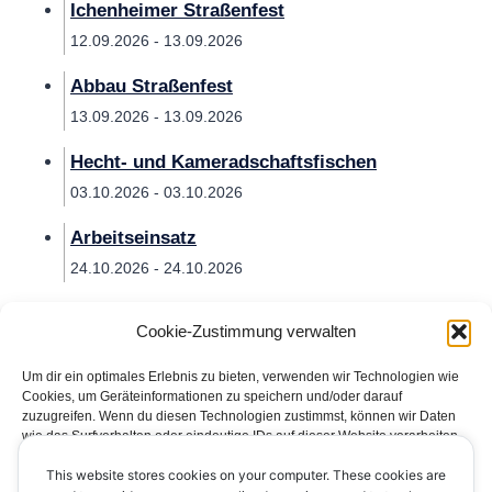
Ichenheimer Straßenfest
12.09.2026 - 13.09.2026
Abbau Straßenfest
13.09.2026 - 13.09.2026
Hecht- und Kameradschaftsfischen
03.10.2026 - 03.10.2026
Arbeitseinsatz
24.10.2026 - 24.10.2026
Cookie-Zustimmung verwalten
Um dir ein optimales Erlebnis zu bieten, verwenden wir Technologien wie
Cookies, um Geräteinformationen zu speichern und/oder darauf
zuzugreifen. Wenn du diesen Technologien zustimmst, können wir Daten
wie das Surfverhalten oder eindeutige IDs auf dieser Website verarbeiten.
Wenn du deine Zustimmung nicht erteilst oder zurückziehst, können
This website stores cookies on your computer. These cookies are
bestimmte Merkmale und Funktionen beeinträchtigt werden.
Impressum
Datenschutzerklärung
Kontakt