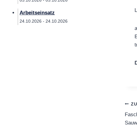
03.10.2026 - 03.10.2026
L
Arbeitseinsatz
24.10.2026 - 24.10.2026
a
E
t
D
Be
Z
Fasch
Sauw