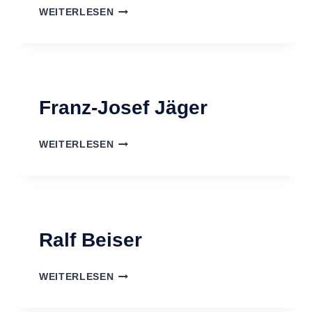
MICHAEL
WEITERLESEN
WÄLDE
Franz-Josef Jäger
FRANZ-
WEITERLESEN
JOSEF
JÄGER
Ralf Beiser
RALF
WEITERLESEN
BEISER