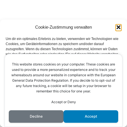
Cookie-Zustimmung verwalten
Um dir ein optimales Erlebnis zu bieten, verwenden wir Technologien wie
Cookies, um Geräteinformationen zu speichern und/oder darauf
zuzugreifen. Wenn du diesen Technologien zustimmst, können wir Daten
wie das Surfverhalten oder eindeutige IDs auf dieser Website verarbeiten.
Wenn du deine Zustimmung nicht erteilst oder zurückziehst, können
This website stores cookies on your computer. These cookies are
bestimmte Merkmale und Funktionen beeinträchtigt werden.
Impressum
Datenschutzerklärung
Kontakt
used to provide a more personalized experience and to track your
whereabouts around our website in compliance with the European
Cookie-Richtlinie (EU)
Akzeptieren
General Data Protection Regulation. If you decide to to opt-out of
any future tracking, a cookie will be setup in your browser to
remember this choice for one year.
Ablehnen
Accept or Deny
Einstellungen ansehen
© 2026 AV Ichenheim
Decline
Accept
Cookie-Richtlinie
Datenschutzerklärung
Impressum