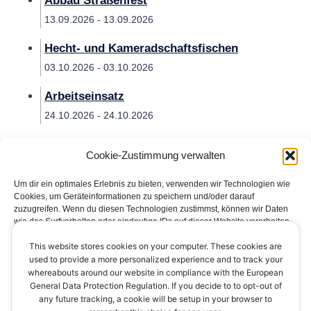
Abbau Straßenfest
13.09.2026 - 13.09.2026
Hecht- und Kameradschaftsfischen
03.10.2026 - 03.10.2026
Arbeitseinsatz
24.10.2026 - 24.10.2026
Cookie-Zustimmung verwalten
Um dir ein optimales Erlebnis zu bieten, verwenden wir Technologien wie
Cookies, um Geräteinformationen zu speichern und/oder darauf
zuzugreifen. Wenn du diesen Technologien zustimmst, können wir Daten
wie das Surfverhalten oder eindeutige IDs auf dieser Website verarbeiten.
Wenn du deine Zustimmung nicht erteilst oder zurückziehst, können
This website stores cookies on your computer. These cookies are
bestimmte Merkmale und Funktionen beeinträchtigt werden.
Impressum
Datenschutzerklärung
Kontakt
used to provide a more personalized experience and to track your
whereabouts around our website in compliance with the European
Cookie-Richtlinie (EU)
Akzeptieren
General Data Protection Regulation. If you decide to to opt-out of
any future tracking, a cookie will be setup in your browser to