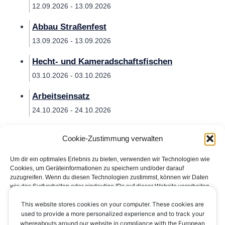
12.09.2026 - 13.09.2026
Abbau Straßenfest
13.09.2026 - 13.09.2026
Hecht- und Kameradschaftsfischen
03.10.2026 - 03.10.2026
Arbeitseinsatz
24.10.2026 - 24.10.2026
Cookie-Zustimmung verwalten
Um dir ein optimales Erlebnis zu bieten, verwenden wir Technologien wie
Cookies, um Geräteinformationen zu speichern und/oder darauf
zuzugreifen. Wenn du diesen Technologien zustimmst, können wir Daten
wie das Surfverhalten oder eindeutige IDs auf dieser Website verarbeiten.
Wenn du deine Zustimmung nicht erteilst oder zurückziehst, können
This website stores cookies on your computer. These cookies are
bestimmte Merkmale und Funktionen beeinträchtigt werden.
Impressum
Datenschutzerklärung
Kontakt
used to provide a more personalized experience and to track your
whereabouts around our website in compliance with the European