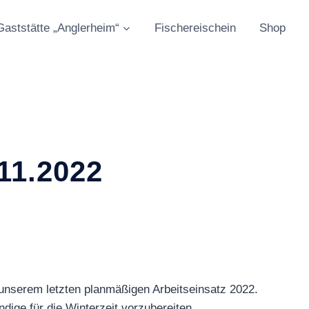
Gaststätte „Anglerheim“
Fischereischein
Shop
11.2022
nserem letzten planmäßigen Arbeitseinsatz 2022.
dige für die Winterzeit vorzubereiten.