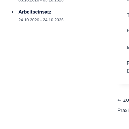
03.10.2026 - 03.10.2026
Arbeitseinsatz
T
24.10.2026 - 24.10.2026
F
I
P
D
Be
Z
Praxi