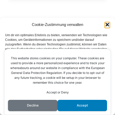
Cookie-Zustimmung verwalten
Um dir ein optimales Erlebnis zu bieten, verwenden wir Technologien wie
Cookies, um Geräteinformationen zu speichern und/oder darauf
zuzugreifen. Wenn du diesen Technologien zustimmst, können wir Daten
wie das Surfverhalten oder eindeutige IDs auf dieser Website verarbeiten.
Wenn du deine Zustimmung nicht erteilst oder zurückziehst, können
This website stores cookies on your computer. These cookies are
bestimmte Merkmale und Funktionen beeinträchtigt werden.
Impressum
Datenschutzerklärung
Kontakt
used to provide a more personalized experience and to track your
whereabouts around our website in compliance with the European
Cookie-Richtlinie (EU)
Akzeptieren
General Data Protection Regulation. If you decide to to opt-out of
any future tracking, a cookie will be setup in your browser to
remember this choice for one year.
Ablehnen
Accept or Deny
Einstellungen ansehen
© 2026 AV Ichenheim
Decline
Accept
Cookie-Richtlinie
Datenschutzerklärung
Impressum