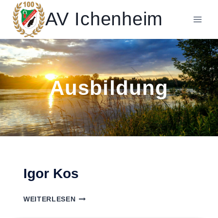
Zum
AV Ichenheim
Inhalt
springen
Ausbildung
Igor Kos
IGOR
WEITERLESEN
KOS