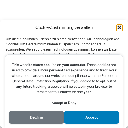
Cookie-Zustimmung verwalten
Um dir ein optimales Erlebnis zu bieten, verwenden wir Technologien wie
Cookies, um Geräteinformationen zu speichern und/oder darauf
zuzugreifen. Wenn du diesen Technologien zustimmst, können wir Daten
wie das Surfverhalten oder eindeutige IDs auf dieser Website verarbeiten.
Wenn du deine Zustimmung nicht erteilst oder zurückziehst, können
This website stores cookies on your computer. These cookies are
bestimmte Merkmale und Funktionen beeinträchtigt werden.
Impressum
Datenschutzerklärung
Kontakt
used to provide a more personalized experience and to track your
whereabouts around our website in compliance with the European
Cookie-Richtlinie (EU)
Akzeptieren
General Data Protection Regulation. If you decide to to opt-out of
any future tracking, a cookie will be setup in your browser to
remember this choice for one year.
Ablehnen
Accept or Deny
Einstellungen ansehen
© 2026 AV Ichenheim
Decline
Accept
Cookie-Richtlinie
Datenschutzerklärung
Impressum