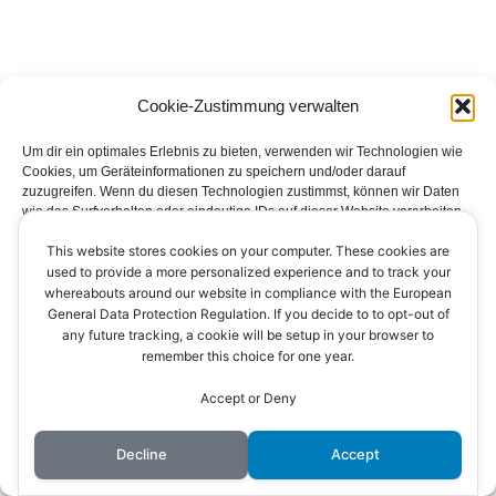
Cookie-Zustimmung verwalten
Um dir ein optimales Erlebnis zu bieten, verwenden wir Technologien wie
Cookies, um Geräteinformationen zu speichern und/oder darauf
zuzugreifen. Wenn du diesen Technologien zustimmst, können wir Daten
wie das Surfverhalten oder eindeutige IDs auf dieser Website verarbeiten.
Wenn du deine Zustimmung nicht erteilst oder zurückziehst, können
This website stores cookies on your computer. These cookies are
bestimmte Merkmale und Funktionen beeinträchtigt werden.
Impressum
Datenschutzerklärung
Kontakt
used to provide a more personalized experience and to track your
whereabouts around our website in compliance with the European
Cookie-Richtlinie (EU)
Akzeptieren
General Data Protection Regulation. If you decide to to opt-out of
any future tracking, a cookie will be setup in your browser to
remember this choice for one year.
Ablehnen
Accept or Deny
Einstellungen ansehen
© 2026 AV Ichenheim
Decline
Accept
Cookie-Richtlinie
Datenschutzerklärung
Impressum