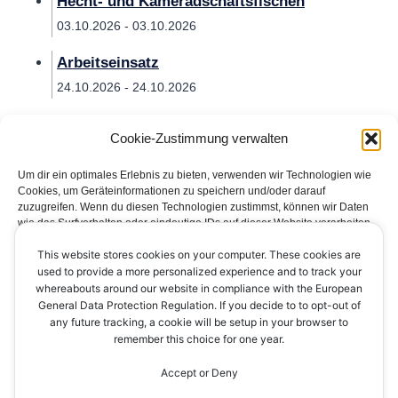
Hecht- und Kameradschaftsfischen
03.10.2026 - 03.10.2026
Arbeitseinsatz
24.10.2026 - 24.10.2026
Cookie-Zustimmung verwalten
Um dir ein optimales Erlebnis zu bieten, verwenden wir Technologien wie
Cookies, um Geräteinformationen zu speichern und/oder darauf
zuzugreifen. Wenn du diesen Technologien zustimmst, können wir Daten
wie das Surfverhalten oder eindeutige IDs auf dieser Website verarbeiten.
Wenn du deine Zustimmung nicht erteilst oder zurückziehst, können
This website stores cookies on your computer. These cookies are
bestimmte Merkmale und Funktionen beeinträchtigt werden.
Impressum
Datenschutzerklärung
Kontakt
used to provide a more personalized experience and to track your
whereabouts around our website in compliance with the European
Cookie-Richtlinie (EU)
Akzeptieren
General Data Protection Regulation. If you decide to to opt-out of
any future tracking, a cookie will be setup in your browser to
remember this choice for one year.
Ablehnen
Accept or Deny
Einstellungen ansehen
© 2026 AV Ichenheim