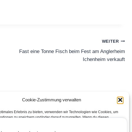
WEITER
Fast eine Tonne Fisch beim Fest am Anglerheim
Ichenheim verkauft
Cookie-Zustimmung verwalten
ptimales Erlebnis zu bieten, verwenden wir Technologien wie Cookies, um
Impressum
Datenschutzerklärung
Kontakt
mationen zu speichern und/oder darauf zuzugreifen. Wenn du diesen
 zustimmst, können wir Daten wie das Surfverhalten oder eindeutige IDs auf
Cookie-Richtlinie (EU)
te verarbeiten. Wenn du deine Zustimmung nicht erteilst oder zurückziehst,