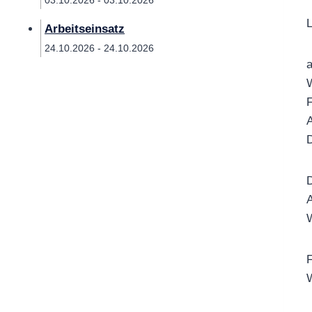
03.10.2026 - 03.10.2026
L
Arbeitseinsatz
24.10.2026 - 24.10.2026
a
W
F
A
D
D
A
W
F
W