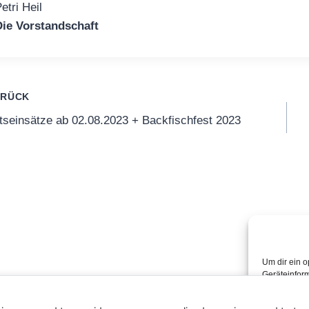
etri Heil
ie Vorstandschaft
itragsnavigation
URÜCK
tseinsätze ab 02.08.2023 + Backfischfest 2023
Um dir ein o
Geräteinfor
Technologien
dieser Websi