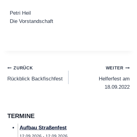
Petri Heil
Die Vorstandschaft
Beitragsnavigation
ZURÜCK
WEITER
Rückblick Backfischfest
Helferfest am
18.09.2022
TERMINE
Aufbau Straßenfest
12.09.2026 - 12.09.2026