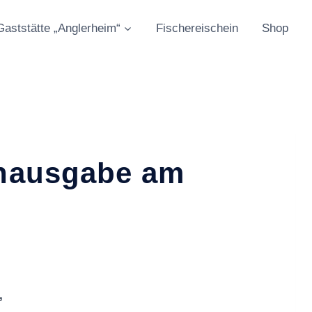
Gaststätte „Anglerheim“
Fischereischein
Shop
enausgabe am
,