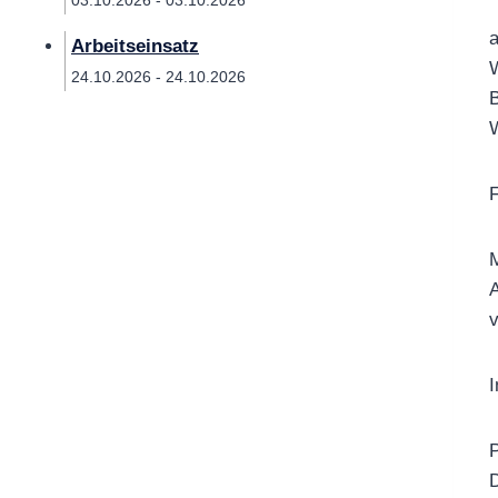
03.10.2026 - 03.10.2026
a
Arbeitseinsatz
W
24.10.2026 - 24.10.2026
B
W
F
M
A
v
I
P
D